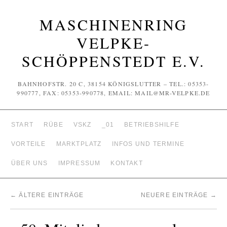
MASCHINENRING
VELPKE-
SCHÖPPENSTEDT E.V.
BAHNHOFSTR. 20 C, 38154 KÖNIGSLUTTER – TEL.: 05353-
990777, FAX: 05353-990778, EMAIL: MAIL@MR-VELPKE.DE
START
RÜBE
VSKZ
_01
BETRIEBSHILFE
VORTEILE
MARKTPLATZ
INFOS UND TERMINE
ÜBER UNS
IMPRESSUM
KONTAKT
←
ÄLTERE EINTRÄGE
NEUERE EINTRÄGE
→