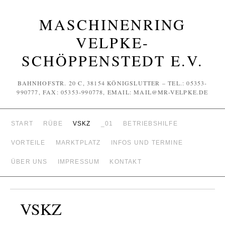
MASCHINENRING
VELPKE-
SCHÖPPENSTEDT E.V.
BAHNHOFSTR. 20 C, 38154 KÖNIGSLUTTER – TEL.: 05353-
990777, FAX: 05353-990778, EMAIL: MAIL@MR-VELPKE.DE
START
RÜBE
VSKZ
_01
BETRIEBSHILFE
VORTEILE
MARKTPLATZ
INFOS UND TERMINE
ÜBER UNS
IMPRESSUM
KONTAKT
VSKZ