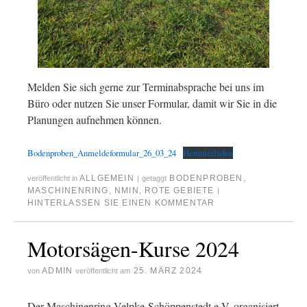
Melden Sie sich gerne zur Terminabsprache bei uns im
Büro oder nutzen Sie unser Formular, damit wir Sie in die
Planungen aufnehmen können.
Bodenproben_Anmeldeformular_26_03_24
Herunterladen
ALLGEMEIN
BODENPROBEN
,
veröffentlicht in
|
getaggt
MASCHINENRING
,
NMIN
,
ROTE GEBIETE
|
HINTERLASSEN SIE EINEN KOMMENTAR
Motorsägen-Kurse 2024
ADMIN
25. MÄRZ 2024
von
veröffentlicht am
Der Maschinenring Velpke-Schöppenstedt e.V. organisiert