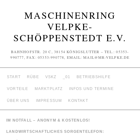
MASCHINENRING
VELPKE-
SCHÖPPENSTEDT E.V.
BAHNHOFSTR. 20 C, 38154 KÖNIGSLUTTER – TEL.: 05353-
990777, FAX: 05353-990778, EMAIL: MAIL@MR-VELPKE.DE
START
RÜBE
VSKZ
_01
BETRIEBSHILFE
VORTEILE
MARKTPLATZ
INFOS UND TERMINE
ÜBER UNS
IMPRESSUM
KONTAKT
IM NOTFALL – ANONYM & KOSTENLOS!
LANDWIRTSCHAFTLICHES SORGENTELEFON: