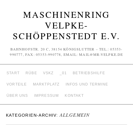
MASCHINENRING
VELPKE-
SCHÖPPENSTEDT E.V.
BAHNHOFSTR. 20 C, 38154 KÖNIGSLUTTER – TEL.: 05353-
990777, FAX: 05353-990778, EMAIL: MAIL@MR-VELPKE.DE
START
RÜBE
VSKZ
_01
BETRIEBSHILFE
VORTEILE
MARKTPLATZ
INFOS UND TERMINE
ÜBER UNS
IMPRESSUM
KONTAKT
ALLGEMEIN
KATEGORIEN-ARCHIV: