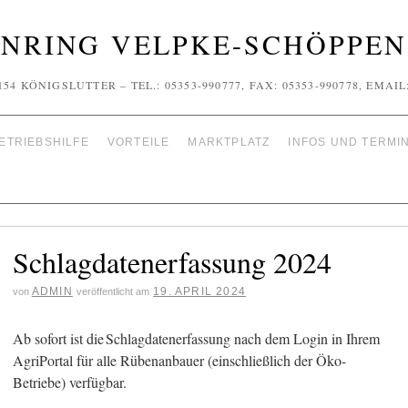
NRING VELPKE-SCHÖPPENS
154 KÖNIGSLUTTER – TEL.: 05353-990777, FAX: 05353-990778, EMA
ETRIEBSHILFE
VORTEILE
MARKTPLATZ
INFOS UND TERMI
Schlagdatenerfassung 2024
ADMIN
19. APRIL 2024
von
veröffentlicht am
Ab sofort ist die Schlagdatenerfassung nach dem Login in Ihrem
AgriPortal für alle Rübenanbauer (einschließlich der Öko-
Betriebe) verfügbar.