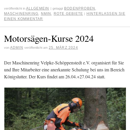
ALLGEMEIN
BODENPROBEN
,
veröffentlicht in
|
getaggt
MASCHINENRING
,
NMIN
,
ROTE GEBIETE
HINTERLASSEN SIE
|
EINEN KOMMENTAR
Motorsägen-Kurse 2024
ADMIN
25. MÄRZ 2024
von
veröffentlicht am
Der Maschinenring Velpke-Schöppenstedt e.V. organisiert für Sie
und Ihre Mitarbeiter eine anerkannte Schulung bei uns im Bereich
Königslutter. Der Kurs findet am 26.04.+27.04.24 statt.