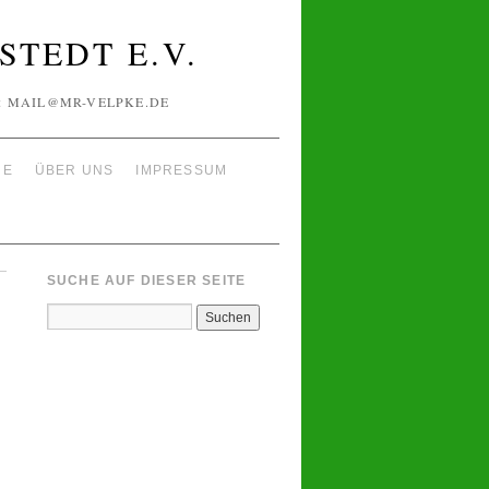
TEDT E.V.
IL: MAIL@MR-VELPKE.DE
NE
ÜBER UNS
IMPRESSUM
SUCHE AUF DIESER SEITE