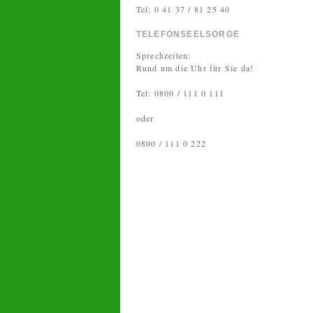
Tel: 0 41 37 / 81 25 40
TELEFONSEELSORGE
Sprechzeiten:
Rund um die Uhr für Sie da!
Tel: 0800 / 111 0 111
oder
0800 / 111 0 222