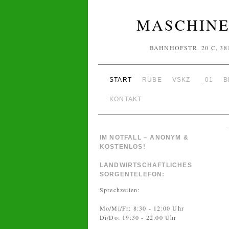
MASCHINE
BAHNHOFSTR. 20 C, 38
START
RÜBE
VSKZ
_01
B
KONTAKT
IM NOTFALL – ANONYM &
KOSTENLOS!
LANDWIRTSCHAFTLICHES
SORGENTELEFON:
Sprechzeiten:
Mo/Mi/Fr: 8:30 - 12:00 Uhr
Di/Do: 19:30 - 22:00 Uhr