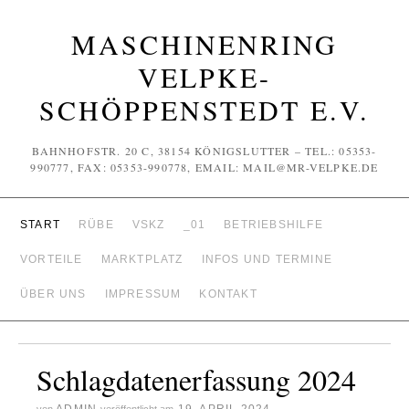
MASCHINENRING
VELPKE-
SCHÖPPENSTEDT E.V.
BAHNHOFSTR. 20 C, 38154 KÖNIGSLUTTER – TEL.: 05353-
990777, FAX: 05353-990778, EMAIL: MAIL@MR-VELPKE.DE
START
RÜBE
VSKZ
_01
BETRIEBSHILFE
VORTEILE
MARKTPLATZ
INFOS UND TERMINE
ÜBER UNS
IMPRESSUM
KONTAKT
Schlagdatenerfassung 2024