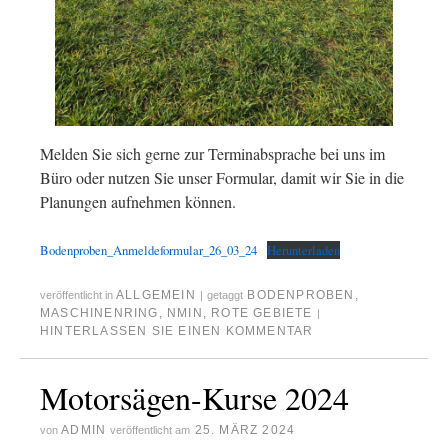
Melden Sie sich gerne zur Terminabsprache bei uns im
Büro oder nutzen Sie unser Formular, damit wir Sie in die
Planungen aufnehmen können.
Bodenproben_Anmeldeformular_26_03_24
Herunterladen
ALLGEMEIN
BODENPROBEN
,
veröffentlicht in
|
getaggt
MASCHINENRING
,
NMIN
,
ROTE GEBIETE
|
HINTERLASSEN SIE EINEN KOMMENTAR
Motorsägen-Kurse 2024
ADMIN
25. MÄRZ 2024
von
veröffentlicht am