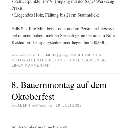
• Schwerpunkte: UVV, Umgang mit der Säge/ Werkzeug,
Praxis
• Liegendes Holz, Fällung bis 21cm Stammdicke
Falls Sie, Ihre Mitarbeiter oder andere Personen Interesse
bekommen haben, melden Sie sich gerne bei uns im Büro.
Kosten pro Lehrgangsteilnehmer liegen bei 200,00€.
ALLGEMEIN
MASCHINENRING
,
veröffentlicht in
|
getaggt
MOTORSÄGENAUSBILDUNG
HINTERLASSEN SIE
|
EINEN KOMMENTAR
8. Bauernmontag auf dem
Oktoberfest
ADMIN
18. JULI 2023
von
veröffentlicht am
Im September noch nichts vor?