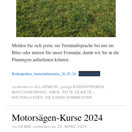
Melden Sie sich gerne zur Terminabsprache bei uns im
Büro oder nutzen Sie unser Formular, damit wir Sie in die
Planungen aufnehmen können.
Bodenproben_Anmeldeformular_26_03_24
Herunterladen
ALLGEMEIN
BODENPROBEN
,
veröffentlicht in
|
getaggt
MASCHINENRING
,
NMIN
,
ROTE GEBIETE
|
HINTERLASSEN SIE EINEN KOMMENTAR
Motorsägen-Kurse 2024
ADMIN
25. MÄRZ 2024
von
veröffentlicht am