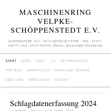
MASCHINENRING
VELPKE-
SCHÖPPENSTEDT E.V.
BAHNHOFSTR. 20 C, 38154 KÖNIGSLUTTER – TEL.: 05353-
990777, FAX: 05353-990778, EMAIL: MAIL@MR-VELPKE.DE
START
RÜBE
VSKZ
_01
BETRIEBSHILFE
VORTEILE
MARKTPLATZ
INFOS UND TERMINE
ÜBER UNS
IMPRESSUM
KONTAKT
Schlagdatenerfassung 2024