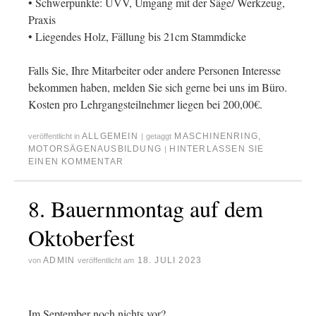
• Schwerpunkte: UVV, Umgang mit der Säge/ Werkzeug,
Praxis
• Liegendes Holz, Fällung bis 21cm Stammdicke
Falls Sie, Ihre Mitarbeiter oder andere Personen Interesse
bekommen haben, melden Sie sich gerne bei uns im Büro.
Kosten pro Lehrgangsteilnehmer liegen bei 200,00€.
ALLGEMEIN
MASCHINENRING
,
veröffentlicht in
|
getaggt
MOTORSÄGENAUSBILDUNG
HINTERLASSEN SIE
|
EINEN KOMMENTAR
8. Bauernmontag auf dem
Oktoberfest
ADMIN
18. JULI 2023
von
veröffentlicht am
Im September noch nichts vor?