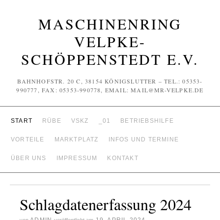
MASCHINENRING
VELPKE-
SCHÖPPENSTEDT E.V.
BAHNHOFSTR. 20 C, 38154 KÖNIGSLUTTER – TEL.: 05353-
990777, FAX: 05353-990778, EMAIL: MAIL@MR-VELPKE.DE
START
RÜBE
VSKZ
_01
BETRIEBSHILFE
VORTEILE
MARKTPLATZ
INFOS UND TERMINE
ÜBER UNS
IMPRESSUM
KONTAKT
Schlagdatenerfassung 2024