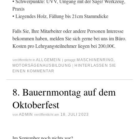
• Schwerpunkte: UVV, Umgang mit der Säge/ Werkzeug,
Praxis
• Liegendes Holz, Fällung bis 21cm Stammdicke
Falls Sie, Ihre Mitarbeiter oder andere Personen Interesse
bekommen haben, melden Sie sich gerne bei uns im Büro.
Kosten pro Lehrgangsteilnehmer liegen bei 200,00€.
ALLGEMEIN
MASCHINENRING
,
veröffentlicht in
|
getaggt
MOTORSÄGENAUSBILDUNG
HINTERLASSEN SIE
|
EINEN KOMMENTAR
8. Bauernmontag auf dem
Oktoberfest
ADMIN
18. JULI 2023
von
veröffentlicht am
Im September noch nichts vor?