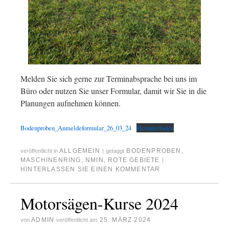
Melden Sie sich gerne zur Terminabsprache bei uns im
Büro oder nutzen Sie unser Formular, damit wir Sie in die
Planungen aufnehmen können.
Bodenproben_Anmeldeformular_26_03_24
Herunterladen
ALLGEMEIN
BODENPROBEN
,
veröffentlicht in
|
getaggt
MASCHINENRING
,
NMIN
,
ROTE GEBIETE
|
HINTERLASSEN SIE EINEN KOMMENTAR
Motorsägen-Kurse 2024
ADMIN
25. MÄRZ 2024
von
veröffentlicht am