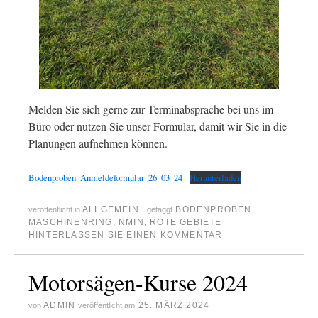
Melden Sie sich gerne zur Terminabsprache bei uns im
Büro oder nutzen Sie unser Formular, damit wir Sie in die
Planungen aufnehmen können.
Bodenproben_Anmeldeformular_26_03_24
Herunterladen
ALLGEMEIN
BODENPROBEN
,
veröffentlicht in
|
getaggt
MASCHINENRING
,
NMIN
,
ROTE GEBIETE
|
HINTERLASSEN SIE EINEN KOMMENTAR
Motorsägen-Kurse 2024
ADMIN
25. MÄRZ 2024
von
veröffentlicht am