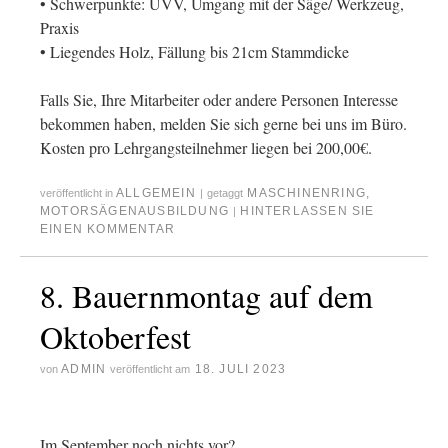
• Schwerpunkte: UVV, Umgang mit der Säge/ Werkzeug,
Praxis
• Liegendes Holz, Fällung bis 21cm Stammdicke
Falls Sie, Ihre Mitarbeiter oder andere Personen Interesse
bekommen haben, melden Sie sich gerne bei uns im Büro.
Kosten pro Lehrgangsteilnehmer liegen bei 200,00€.
ALLGEMEIN
MASCHINENRING
,
veröffentlicht in
|
getaggt
MOTORSÄGENAUSBILDUNG
HINTERLASSEN SIE
|
EINEN KOMMENTAR
8. Bauernmontag auf dem
Oktoberfest
ADMIN
18. JULI 2023
von
veröffentlicht am
Im September noch nichts vor?