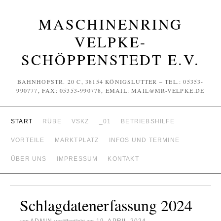
MASCHINENRING
VELPKE-
SCHÖPPENSTEDT E.V.
BAHNHOFSTR. 20 C, 38154 KÖNIGSLUTTER – TEL.: 05353-
990777, FAX: 05353-990778, EMAIL: MAIL@MR-VELPKE.DE
START
RÜBE
VSKZ
_01
BETRIEBSHILFE
VORTEILE
MARKTPLATZ
INFOS UND TERMINE
ÜBER UNS
IMPRESSUM
KONTAKT
Schlagdatenerfassung 2024