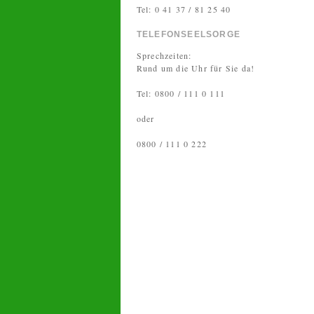
Tel: 0 41 37 / 81 25 40
TELEFONSEELSORGE
Sprechzeiten:
Rund um die Uhr für Sie da!
Tel: 0800 / 111 0 111
oder
0800 / 111 0 222