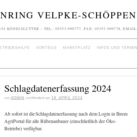
NRING VELPKE-SCHÖPPENS
154 KÖNIGSLUTTER – TEL.: 05353-990777, FAX: 05353-990778, EMA
ETRIEBSHILFE
VORTEILE
MARKTPLATZ
INFOS UND TERMI
Schlagdatenerfassung 2024
ADMIN
19. APRIL 2024
von
veröffentlicht am
Ab sofort ist die Schlagdatenerfassung nach dem Login in Ihrem
AgriPortal für alle Rübenanbauer (einschließlich der Öko-
Betriebe) verfügbar.