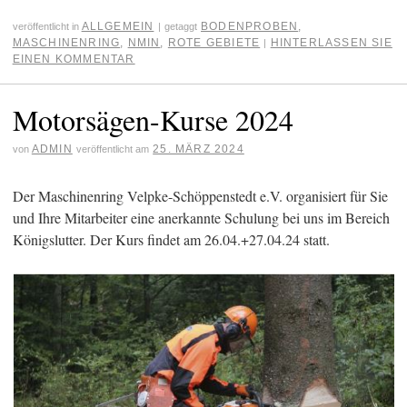
ALLGEMEIN
BODENPROBEN
,
veröffentlicht in
|
getaggt
MASCHINENRING
,
NMIN
,
ROTE GEBIETE
HINTERLASSEN SIE
|
EINEN KOMMENTAR
Motorsägen-Kurse 2024
ADMIN
25. MÄRZ 2024
von
veröffentlicht am
Der Maschinenring Velpke-Schöppenstedt e.V. organisiert für Sie
und Ihre Mitarbeiter eine anerkannte Schulung bei uns im Bereich
Königslutter. Der Kurs findet am 26.04.+27.04.24 statt.