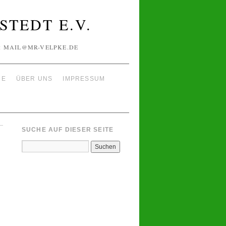
TEDT E.V.
IL: MAIL@MR-VELPKE.DE
NE
ÜBER UNS
IMPRESSUM
SUCHE AUF DIESER SEITE