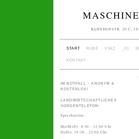
MASCHINE
BAHNHOFSTR. 20 C, 38
START
RÜBE
VSKZ
_01
B
KONTAKT
IM NOTFALL – ANONYM &
KOSTENLOS!
LANDWIRTSCHAFTLICHES
SORGENTELEFON:
Sprechzeiten:
Mo/Mi/Fr: 8:30 - 12:00 Uhr
Di/Do: 19:30 - 22:00 Uhr