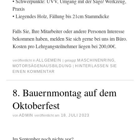
• Schwerpunkte: UVV, Umgang mit der Säge/ Werkzeug,
Praxis
• Liegendes Holz, Fällung bis 21cm Stammdicke
Falls Sie, Ihre Mitarbeiter oder andere Personen Interesse
bekommen haben, melden Sie sich gerne bei uns im Büro.
Kosten pro Lehrgangsteilnehmer liegen bei 200,00€.
ALLGEMEIN
MASCHINENRING
,
veröffentlicht in
|
getaggt
MOTORSÄGENAUSBILDUNG
HINTERLASSEN SIE
|
EINEN KOMMENTAR
8. Bauernmontag auf dem
Oktoberfest
ADMIN
18. JULI 2023
von
veröffentlicht am
Im September noch nichts vor?