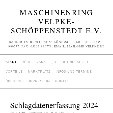
MASCHINENRING
VELPKE-
SCHÖPPENSTEDT E.V.
BAHNHOFSTR. 20 C, 38154 KÖNIGSLUTTER – TEL.: 05353-
990777, FAX: 05353-990778, EMAIL: MAIL@MR-VELPKE.DE
START
RÜBE
VSKZ
_01
BETRIEBSHILFE
VORTEILE
MARKTPLATZ
INFOS UND TERMINE
ÜBER UNS
IMPRESSUM
KONTAKT
Schlagdatenerfassung 2024