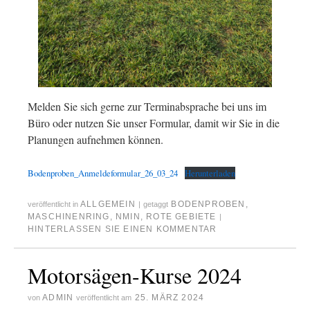
Melden Sie sich gerne zur Terminabsprache bei uns im
Büro oder nutzen Sie unser Formular, damit wir Sie in die
Planungen aufnehmen können.
Bodenproben_Anmeldeformular_26_03_24
Herunterladen
ALLGEMEIN
BODENPROBEN
,
veröffentlicht in
|
getaggt
MASCHINENRING
,
NMIN
,
ROTE GEBIETE
|
HINTERLASSEN SIE EINEN KOMMENTAR
Motorsägen-Kurse 2024
ADMIN
25. MÄRZ 2024
von
veröffentlicht am