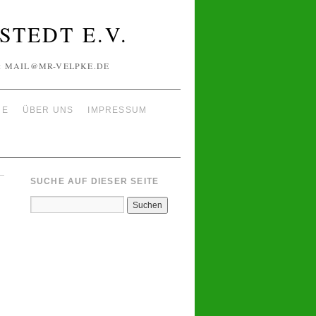
TEDT E.V.
IL: MAIL@MR-VELPKE.DE
NE
ÜBER UNS
IMPRESSUM
SUCHE AUF DIESER SEITE