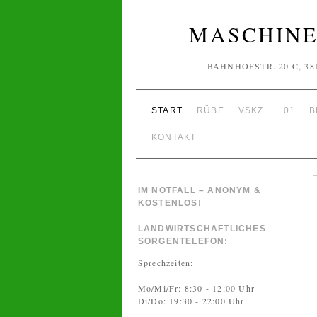
MASCHINE
BAHNHOFSTR. 20 C, 38
START
RÜBE
VSKZ
_01
B
KONTAKT
IM NOTFALL – ANONYM &
KOSTENLOS!
LANDWIRTSCHAFTLICHES
SORGENTELEFON:
Sprechzeiten:
Mo/Mi/Fr: 8:30 - 12:00 Uhr
Di/Do: 19:30 - 22:00 Uhr