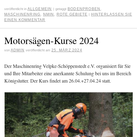
ALLGEMEIN
BODENPROBEN
,
veröffentlicht in
|
getaggt
MASCHINENRING
,
NMIN
,
ROTE GEBIETE
HINTERLASSEN SIE
|
EINEN KOMMENTAR
Motorsägen-Kurse 2024
ADMIN
25. MÄRZ 2024
von
veröffentlicht am
Der Maschinenring Velpke-Schöppenstedt e.V. organisiert für Sie
und Ihre Mitarbeiter eine anerkannte Schulung bei uns im Bereich
Königslutter. Der Kurs findet am 26.04.+27.04.24 statt.