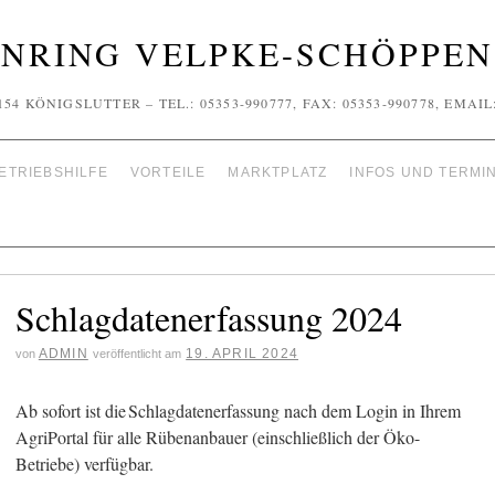
NRING VELPKE-SCHÖPPENS
154 KÖNIGSLUTTER – TEL.: 05353-990777, FAX: 05353-990778, EMA
ETRIEBSHILFE
VORTEILE
MARKTPLATZ
INFOS UND TERMI
Schlagdatenerfassung 2024
ADMIN
19. APRIL 2024
von
veröffentlicht am
Ab sofort ist die Schlagdatenerfassung nach dem Login in Ihrem
AgriPortal für alle Rübenanbauer (einschließlich der Öko-
Betriebe) verfügbar.