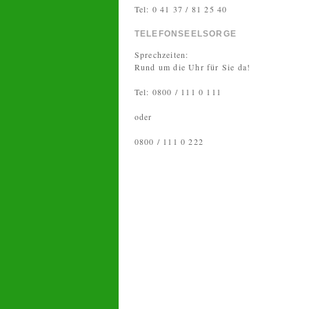
Tel: 0 41 37 / 81 25 40
TELEFONSEELSORGE
Sprechzeiten:
Rund um die Uhr für Sie da!
Tel: 0800 / 111 0 111
oder
0800 / 111 0 222