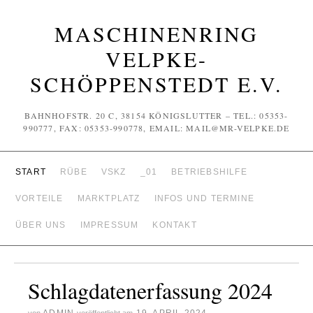
MASCHINENRING
VELPKE-
SCHÖPPENSTEDT E.V.
BAHNHOFSTR. 20 C, 38154 KÖNIGSLUTTER – TEL.: 05353-
990777, FAX: 05353-990778, EMAIL: MAIL@MR-VELPKE.DE
START
RÜBE
VSKZ
_01
BETRIEBSHILFE
VORTEILE
MARKTPLATZ
INFOS UND TERMINE
ÜBER UNS
IMPRESSUM
KONTAKT
Schlagdatenerfassung 2024