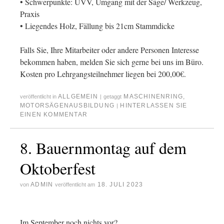
• Schwerpunkte: UVV, Umgang mit der Säge/ Werkzeug,
Praxis
• Liegendes Holz, Fällung bis 21cm Stammdicke
Falls Sie, Ihre Mitarbeiter oder andere Personen Interesse
bekommen haben, melden Sie sich gerne bei uns im Büro.
Kosten pro Lehrgangsteilnehmer liegen bei 200,00€.
ALLGEMEIN
MASCHINENRING
,
veröffentlicht in
|
getaggt
MOTORSÄGENAUSBILDUNG
HINTERLASSEN SIE
|
EINEN KOMMENTAR
8. Bauernmontag auf dem
Oktoberfest
ADMIN
18. JULI 2023
von
veröffentlicht am
Im September noch nichts vor?