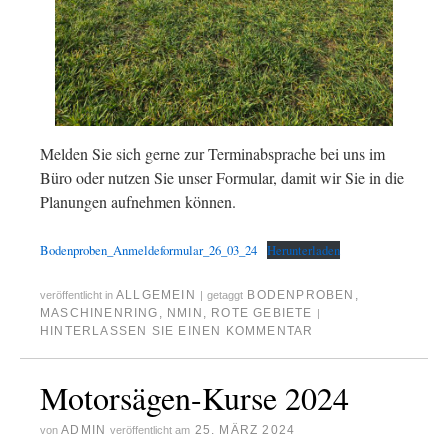
Melden Sie sich gerne zur Terminabsprache bei uns im
Büro oder nutzen Sie unser Formular, damit wir Sie in die
Planungen aufnehmen können.
Bodenproben_Anmeldeformular_26_03_24
Herunterladen
ALLGEMEIN
BODENPROBEN
,
veröffentlicht in
|
getaggt
MASCHINENRING
,
NMIN
,
ROTE GEBIETE
|
HINTERLASSEN SIE EINEN KOMMENTAR
Motorsägen-Kurse 2024
ADMIN
25. MÄRZ 2024
von
veröffentlicht am