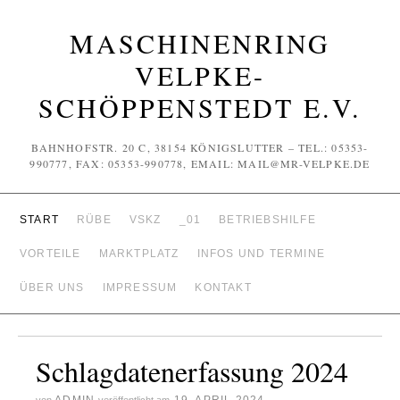
MASCHINENRING
VELPKE-
SCHÖPPENSTEDT E.V.
BAHNHOFSTR. 20 C, 38154 KÖNIGSLUTTER – TEL.: 05353-
990777, FAX: 05353-990778, EMAIL: MAIL@MR-VELPKE.DE
START
RÜBE
VSKZ
_01
BETRIEBSHILFE
VORTEILE
MARKTPLATZ
INFOS UND TERMINE
ÜBER UNS
IMPRESSUM
KONTAKT
Schlagdatenerfassung 2024