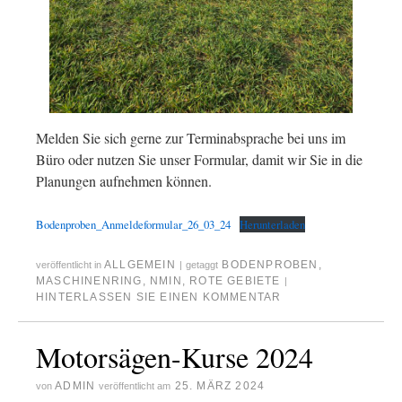
Melden Sie sich gerne zur Terminabsprache bei uns im
Büro oder nutzen Sie unser Formular, damit wir Sie in die
Planungen aufnehmen können.
Bodenproben_Anmeldeformular_26_03_24
Herunterladen
ALLGEMEIN
BODENPROBEN
,
veröffentlicht in
|
getaggt
MASCHINENRING
,
NMIN
,
ROTE GEBIETE
|
HINTERLASSEN SIE EINEN KOMMENTAR
Motorsägen-Kurse 2024
ADMIN
25. MÄRZ 2024
von
veröffentlicht am