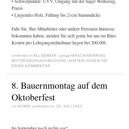
• Schwerpunkte: UVV, Umgang mit der Säge/ Werkzeug,
Praxis
• Liegendes Holz, Fällung bis 21cm Stammdicke
Falls Sie, Ihre Mitarbeiter oder andere Personen Interesse
bekommen haben, melden Sie sich gerne bei uns im Büro.
Kosten pro Lehrgangsteilnehmer liegen bei 200,00€.
ALLGEMEIN
MASCHINENRING
,
veröffentlicht in
|
getaggt
MOTORSÄGENAUSBILDUNG
HINTERLASSEN SIE
|
EINEN KOMMENTAR
8. Bauernmontag auf dem
Oktoberfest
ADMIN
18. JULI 2023
von
veröffentlicht am
Im September noch nichts vor?