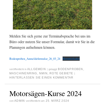
Melden Sie sich gerne zur Terminabsprache bei uns im
Büro oder nutzen Sie unser Formular, damit wir Sie in die
Planungen aufnehmen können.
Bodenproben_Anmeldeformular_26_03_24
Herunterladen
ALLGEMEIN
BODENPROBEN
,
veröffentlicht in
|
getaggt
MASCHINENRING
,
NMIN
,
ROTE GEBIETE
|
HINTERLASSEN SIE EINEN KOMMENTAR
Motorsägen-Kurse 2024
ADMIN
25. MÄRZ 2024
von
veröffentlicht am