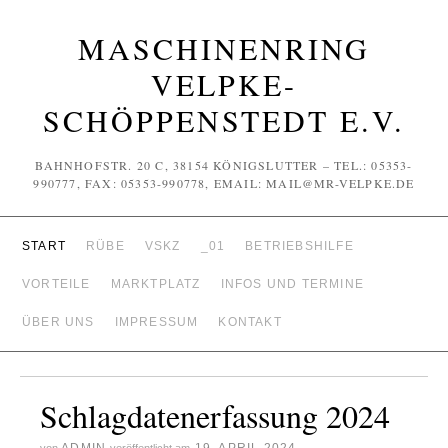
MASCHINENRING
VELPKE-
SCHÖPPENSTEDT E.V.
BAHNHOFSTR. 20 C, 38154 KÖNIGSLUTTER – TEL.: 05353-
990777, FAX: 05353-990778, EMAIL: MAIL@MR-VELPKE.DE
START
RÜBE
VSKZ
_01
BETRIEBSHILFE
VORTEILE
MARKTPLATZ
INFOS UND TERMINE
ÜBER UNS
IMPRESSUM
KONTAKT
Schlagdatenerfassung 2024