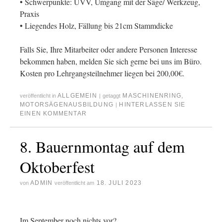
• Schwerpunkte: UVV, Umgang mit der Säge/ Werkzeug,
Praxis
• Liegendes Holz, Fällung bis 21cm Stammdicke
Falls Sie, Ihre Mitarbeiter oder andere Personen Interesse
bekommen haben, melden Sie sich gerne bei uns im Büro.
Kosten pro Lehrgangsteilnehmer liegen bei 200,00€.
ALLGEMEIN
MASCHINENRING
,
veröffentlicht in
|
getaggt
MOTORSÄGENAUSBILDUNG
HINTERLASSEN SIE
|
EINEN KOMMENTAR
8. Bauernmontag auf dem
Oktoberfest
ADMIN
18. JULI 2023
von
veröffentlicht am
Im September noch nichts vor?